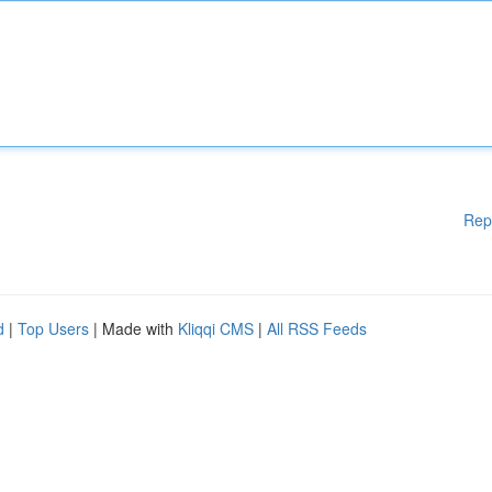
Rep
d
|
Top Users
| Made with
Kliqqi CMS
|
All RSS Feeds