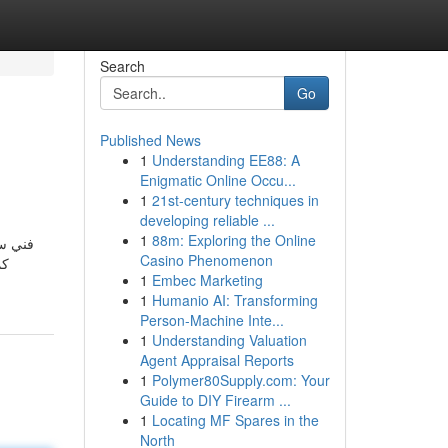
Search
Go
Published News
1
Understanding EE88: A
Enigmatic Online Occu...
1
21st-century techniques in
developing reliable ...
1
88m: Exploring the Online
فني ست
Casino Phenomenon
كم
1
Embec Marketing
1
Humanio AI: Transforming
Person-Machine Inte...
1
Understanding Valuation
Agent Appraisal Reports
1
Polymer80Supply.com: Your
Guide to DIY Firearm ...
1
Locating MF Spares in the
North