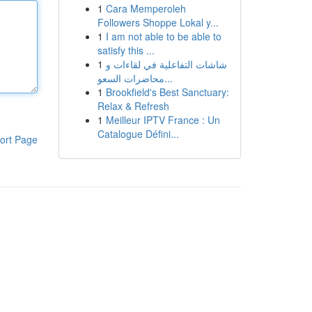
1
Cara Memperoleh
Followers Shoppe Lokal y...
1
I am not able to be able to
satisfy this ...
1
شاشات التفاعلية في لقاءات و
محاضرات السعو...
1
Brookfield's Best Sanctuary:
Relax & Refresh
1
Meilleur IPTV France : Un
Catalogue Défini...
ort Page