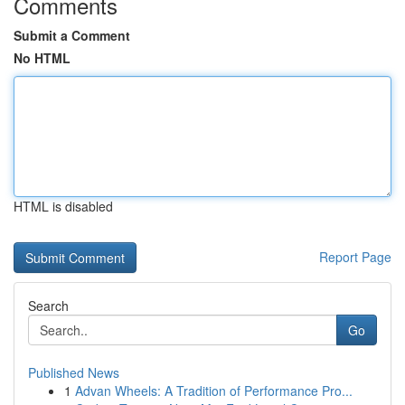
Comments
Submit a Comment
No HTML
HTML is disabled
Report Page
Search
Go
Published News
1
Advan Wheels: A Tradition of Performance Pro...