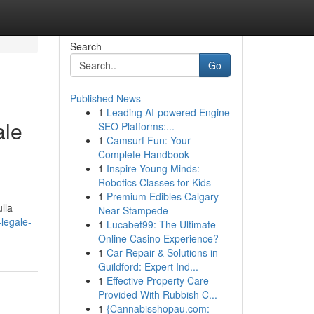
Search
Go
Published News
1
Leading AI-powered Engine
ale
SEO Platforms:...
1
Camsurf Fun: Your
Complete Handbook
1
Inspire Young Minds:
Robotics Classes for Kids
1
Premium Edibles Calgary
lla
Near Stampede
legale-
1
Lucabet99: The Ultimate
Online Casino Experience?
1
Car Repair & Solutions in
Guildford: Expert Ind...
1
Effective Property Care
Provided With Rubbish C...
1
{Cannabisshopau.com: