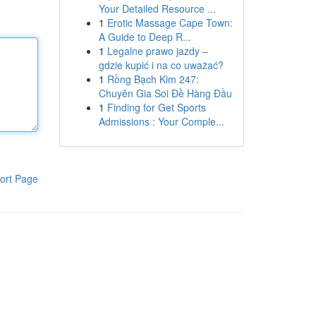
Your Detailed Resource ...
1
Erotic Massage Cape Town:
A Guide to Deep R...
1
Legalne prawo jazdy –
gdzie kupić i na co uważać?
1
Rồng Bạch Kim 247:
Chuyên Gia Soi Đề Hàng Đầu
1
Finding for Get Sports
Admissions : Your Comple...
ort Page