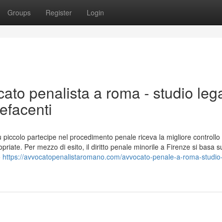
Groups
Register
Login
cato penalista a roma - studio leg
efacenti
più piccolo partecipe nel procedimento penale riceva la migliore controllo
iate. Per mezzo di esito, il diritto penale minorile a Firenze si basa su
o
https://avvocatopenalistaromano.com/avvocato-penale-a-roma-studio-