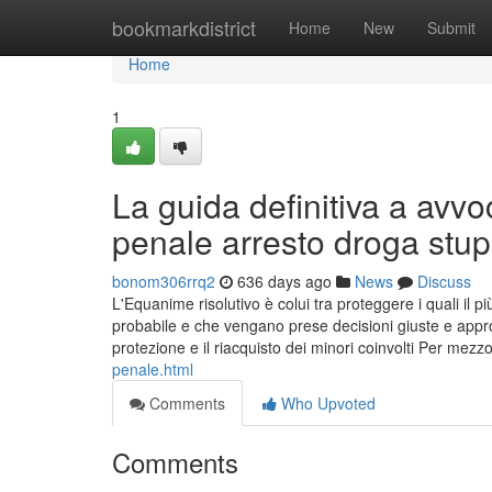
Home
bookmarkdistrict
Home
New
Submit
Home
1
La guida definitiva a avvo
penale arresto droga stup
bonom306rrq2
636 days ago
News
Discuss
L'Equanime risolutivo è colui tra proteggere i quali il 
probabile e che vengano prese decisioni giuste e appropr
protezione e il riacquisto dei minori coinvolti Per mezz
penale.html
Comments
Who Upvoted
Comments