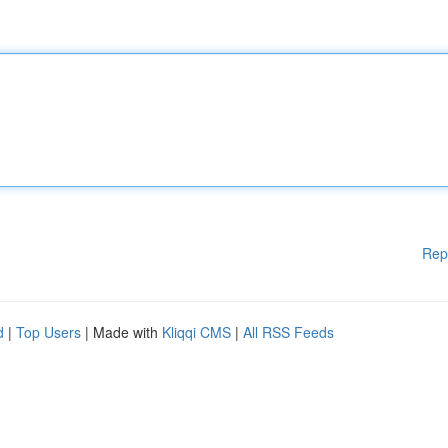
Rep
d
|
Top Users
| Made with
Kliqqi CMS
|
All RSS Feeds