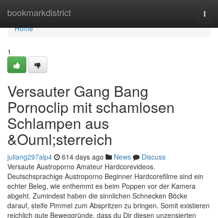
Home
bookmarkdistrict
Togg
navi
Home
1
Versauter Gang Bang
Pornoclip mit schamlosen
Schlampen aus
&Ouml;sterreich
juliang297aip4
614 days ago
News
Discuss
Versaute Austroporno Amateur Hardcorevideos.
Deutschsprachige Austroporno Beginner Hardcorefilme sind ein
echter Beleg, wie enthemmt es beim Poppen vor der Kamera
abgeht. Zumindest haben die sinnlichen Schnecken Böcke
darauf, steife Pimmel zum Abspritzen zu bringen. Somit existieren
reichlich gute Beweggründe, dass du Dir diesen unzensierten