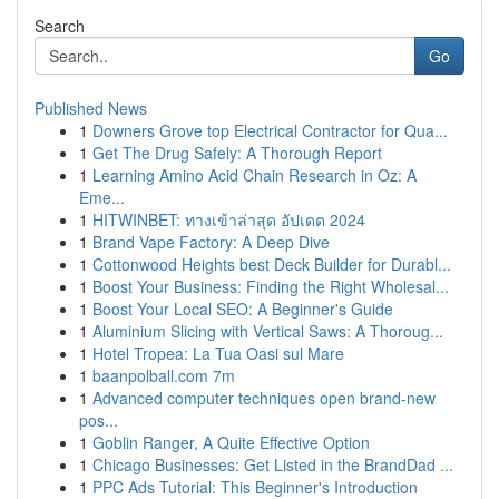
Search
Go
Published News
1
Downers Grove top Electrical Contractor for Qua...
1
Get The Drug Safely: A Thorough Report
1
Learning Amino Acid Chain Research in Oz: A
Eme...
1
HITWINBET: ทางเข้าล่าสุด อัปเดต 2024
1
Brand Vape Factory: A Deep Dive
1
Cottonwood Heights best Deck Builder for Durabl...
1
Boost Your Business: Finding the Right Wholesal...
1
Boost Your Local SEO: A Beginner's Guide
1
Aluminium Slicing with Vertical Saws: A Thoroug...
1
Hotel Tropea: La Tua Oasi sul Mare
1
baanpolball.com 7m
1
Advanced computer techniques open brand-new
pos...
1
Goblin Ranger, A Quite Effective Option
1
Chicago Businesses: Get Listed in the BrandDad ...
1
PPC Ads Tutorial: This Beginner's Introduction