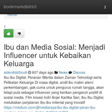
Home
bookmarkdistrict
Togg
navi
Home
1
Ibu dan Media Sosial: Menjadi
Influencer untuk Kebaikan
Keluarga
aiden8d45icu9
607 days ago
News
Discuss
Ibu-Ibu Digital: Peranan Wanita dalam Zaman Tehnologi serta
Pelibatan Keluarga Di masa digital, andil ibu makin alami
perkembangan, gak cuma untuk pengurus rumah tangga, akan
tetapi pula sebagai influencer yang berikan pengaruh positif di
sosial media. Film kreasi Indri Anjar Kartika Sari, Ibu-Ibu Digital,
melukiskan perjalanan ibu-ibu milenial yang inovatif
https://medium.com/@mediaraya/ibu-ibu-digital-peran-ibu-