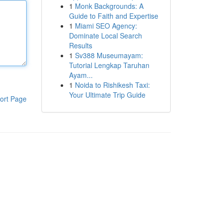
1
Monk Backgrounds: A
Guide to Faith and Expertise
1
Miami SEO Agency:
Dominate Local Search
Results
1
Sv388 Museumayam:
Tutorial Lengkap Taruhan
Ayam...
1
Noida to Rishikesh Taxi:
Your Ultimate Trip Guide
ort Page