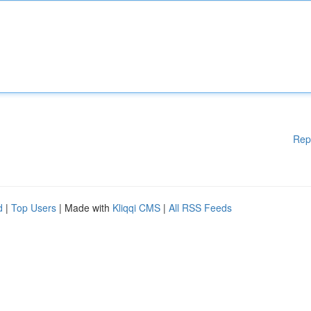
Rep
d
|
Top Users
| Made with
Kliqqi CMS
|
All RSS Feeds