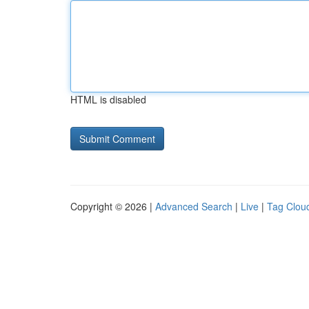
HTML is disabled
Copyright © 2026 |
Advanced Search
|
Live
|
Tag Clou