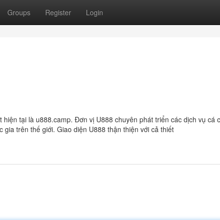
Groups
Register
Login
t hiện tại là u888.camp. Đơn vị U888 chuyên phát triển các dịch vụ cá 
gia trên thế giới. Giao diện U888 thận thiện với cả thiết