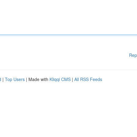
Rep
d
|
Top Users
| Made with
Kliqqi CMS
|
All RSS Feeds