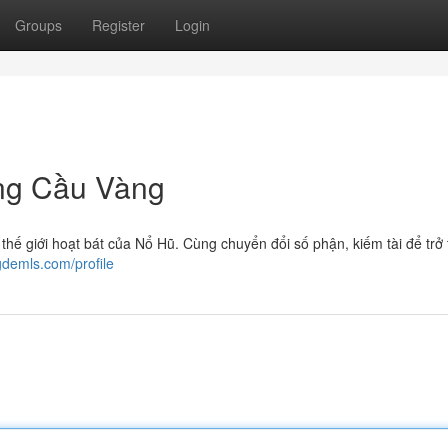
Groups
Register
Login
ng Cầu Vàng
hế giới hoạt bát của Nổ Hũ. Cùng chuyển đổi số phận, kiếm tài để trở
gdemls.com/profile