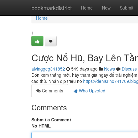
Home
bookmarkdistrict
Home
New
Submit
Home
1
Cược Nổ Hũ, Bay Lên Tầ
alvinggeg341852
549 days ago
News
Discuss
Đón xem tháng mới, hãy tham gia ngay để trải nghiệm t
cao thủ. Nhân dịp triệu nổ
https://denisrino741709.blo
Comments
Who Upvoted
Comments
Submit a Comment
No HTML