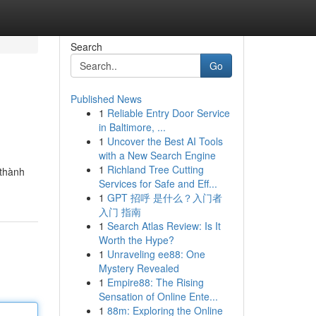
Search
Go
Published News
1
Reliable Entry Door Service
in Baltimore, ...
1
Uncover the Best AI Tools
with a New Search Engine
1
Richland Tree Cutting
 thành
Services for Safe and Eff...
1
GPT 招呼 是什么？入门者
入门 指南
1
Search Atlas Review: Is It
Worth the Hype?
1
Unraveling ee88: One
Mystery Revealed
1
Empire88: The Rising
Sensation of Online Ente...
1
88m: Exploring the Online