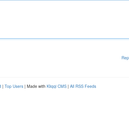
Rep
d
|
Top Users
| Made with
Kliqqi CMS
|
All RSS Feeds