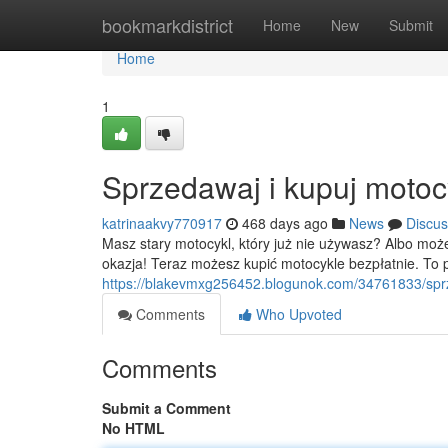
Home
bookmarkdistrict
Home
New
Submit
Home
1
Sprzedawaj i kupuj motocy
katrinaakvy770917
468 days ago
News
Discus
Masz stary motocykl, który już nie używasz? Albo moż
okazja! Teraz możesz kupić motocykle bezpłatnie. To p
https://blakevmxg256452.blogunok.com/34761833/sprz
Comments
Who Upvoted
Comments
Submit a Comment
No HTML