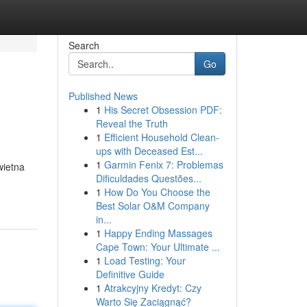
Search
Go
Published News
1
His Secret Obsession PDF:
Reveal the Truth
1
Efficient Household Clean-
ups with Deceased Est...
1
Garmin Fenix 7: Problemas
wietna
Dificuldades Questões...
1
How Do You Choose the
Best Solar O&M Company
in...
1
Happy Ending Massages
Cape Town: Your Ultimate ...
1
Load Testing: Your
Definitive Guide
1
Atrakcyjny Kredyt: Czy
Warto Się Zaciągnąć?