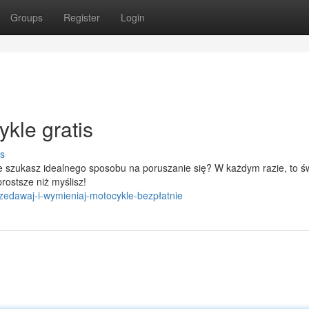
Groups
Register
Login
kle gratis
s
e szukasz idealnego sposobu na poruszanie się? W każdym razie, to ś
rostsze niż myślisz!
edawaj-i-wymieniaj-motocykle-bezpłatnie