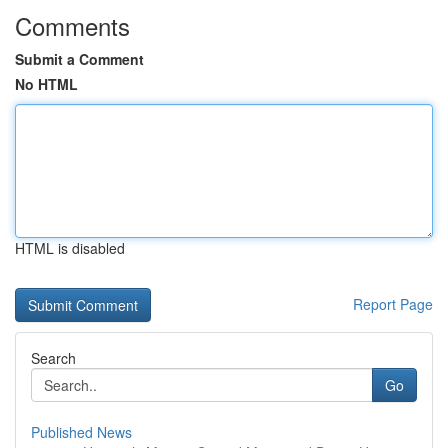
Comments
Submit a Comment
No HTML
HTML is disabled
Report Page
Search
Go
Published News