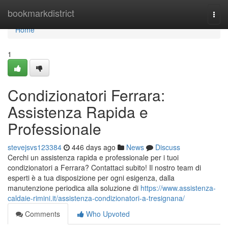
Home
bookmarkdistrict
Togg
navi
Home
1
Condizionatori Ferrara:
Assistenza Rapida e
Professionale
stevejsvs123384
446 days ago
News
Discuss
Cerchi un assistenza rapida e professionale per i tuoi
condizionatori a Ferrara? Contattaci subito! Il nostro team di
esperti è a tua disposizione per ogni esigenza, dalla
manutenzione periodica alla soluzione di
https://www.assistenza-
caldaie-rimini.it/assistenza-condizionatori-a-tresignana/
Comments
Who Upvoted