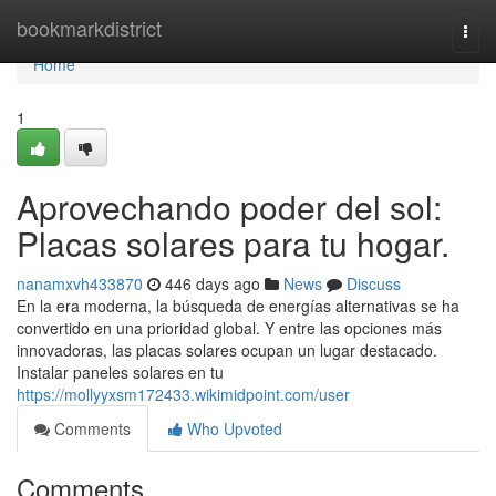
Home
bookmarkdistrict
Togg
navi
Home
1
Aprovechando poder del sol:
Placas solares para tu hogar.
nanamxvh433870
446 days ago
News
Discuss
En la era moderna, la búsqueda de energías alternativas se ha
convertido en una prioridad global. Y entre las opciones más
innovadoras, las placas solares ocupan un lugar destacado.
Instalar paneles solares en tu
https://mollyyxsm172433.wikimidpoint.com/user
Comments
Who Upvoted
Comments