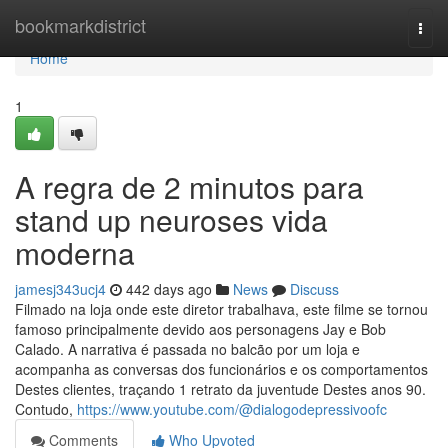
Home
bookmarkdistrict
Togg
navi
Home
1
A regra de 2 minutos para
stand up neuroses vida
moderna
jamesj343ucj4
442 days ago
News
Discuss
Filmado na loja onde este diretor trabalhava, este filme se tornou
famoso principalmente devido aos personagens Jay e Bob
Calado. A narrativa é passada no balcão por um loja e
acompanha as conversas dos funcionários e os comportamentos
Destes clientes, traçando 1 retrato da juventude Destes anos 90.
Contudo,
https://www.youtube.com/@dialogodepressivoofc
Comments
Who Upvoted