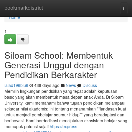
Home
bookmarkdistrict
Togg
navi
Home
1
Siloam School: Membentuk
Generasi Unggul dengan
Pendidikan Berkarakter
lalad196blu6
438 days ago
News
Discuss
Memilih lingkungan pendidikan yang tepat adalah keputusan
basic yang akan membentuk masa depan anak Anda. Di Siloam
University, kami memahami bahwa tujuan pendidikan melampaui
sekadar nilai akademis; ini tentang menanamkan **landasan kuat
untuk menjadi pembelajar seumur hidup** yang beradaptasi dan
berinovasi. Kami berdedikasi menciptakan ekosistem belajar yang
memupuk potensi sejati
https://express-