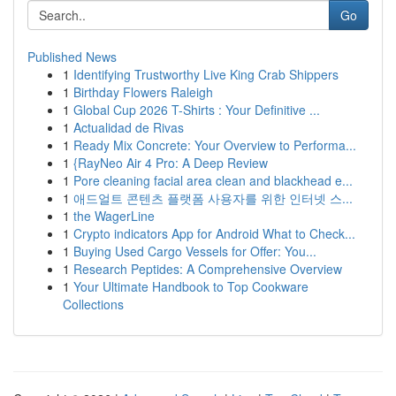
Go
Published News
1
Identifying Trustworthy Live King Crab Shippers
1
Birthday Flowers Raleigh
1
Global Cup 2026 T-Shirts : Your Definitive ...
1
Actualidad de Rivas
1
Ready Mix Concrete: Your Overview to Performa...
1
{RayNeo Air 4 Pro: A Deep Review
1
Pore cleaning facial area clean and blackhead e...
1
애드얼트 콘텐츠 플랫폼 사용자를 위한 인터넷 스...
1
the WagerLine
1
Crypto indicators App for Android What to Check...
1
Buying Used Cargo Vessels for Offer: You...
1
Research Peptides: A Comprehensive Overview
1
Your Ultimate Handbook to Top Cookware
Collections