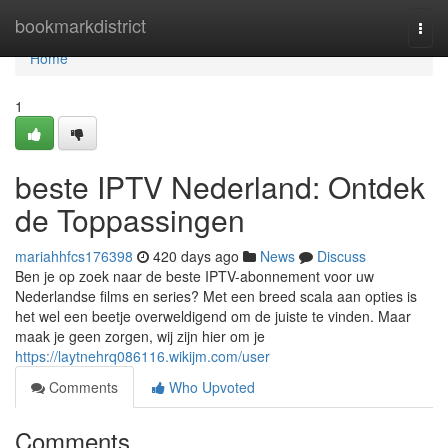
Home
bookmarkdistrict
Togg
navi
Home
1
beste IPTV Nederland: Ontdek
de Toppassingen
mariahhfcs176398
420 days ago
News
Discuss
Ben je op zoek naar de beste IPTV-abonnement voor uw
Nederlandse films en series? Met een breed scala aan opties is
het wel een beetje overweldigend om de juiste te vinden. Maar
maak je geen zorgen, wij zijn hier om je
https://laytnehrq086116.wikijm.com/user
Comments
Who Upvoted
Comments