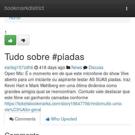
Home
bookmarkdistrict
Togg
navi
Home
1
Tudo sobre #piadas
earleg157zdh6
418 days ago
News
Discuss
Open Mic: É o momento em de que este microfone do show Vive
aberto para um iniciante ou aspirante testar AS SUAS piadas. traz
Kevin Hart e Mark Wahlberg em uma ótima dinâmica como
grandes amigos qual se reencontram. Contudo vale destacar que
este filme vai ganhando camadas conforme
https://ticketsbookmarks.com/story19647756/rindomuito-uma-
vis%C3%A3o-geral
Comments
Who Upvoted
Comments