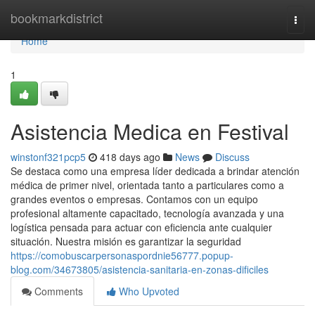
Home
bookmarkdistrict
Togg
navi
Home
1
Asistencia Medica en Festival
winstonf321pcp5
418 days ago
News
Discuss
Se destaca como una empresa líder dedicada a brindar atención
médica de primer nivel, orientada tanto a particulares como a
grandes eventos o empresas. Contamos con un equipo
profesional altamente capacitado, tecnología avanzada y una
logística pensada para actuar con eficiencia ante cualquier
situación. Nuestra misión es garantizar la seguridad
https://comobuscarpersonaspordnie56777.popup-
blog.com/34673805/asistencia-sanitaria-en-zonas-dificiles
Comments
Who Upvoted