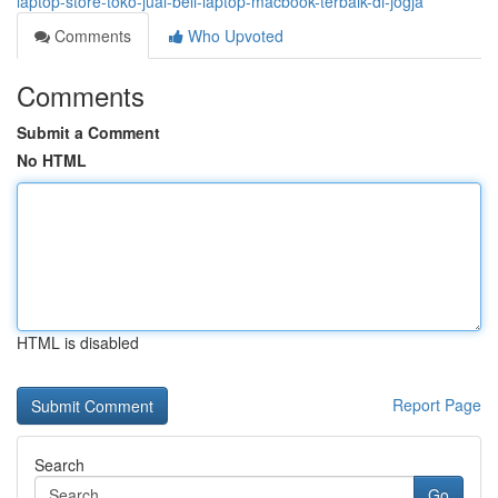
laptop-store-toko-jual-beli-laptop-macbook-terbaik-di-jogja
Comments
Who Upvoted
Comments
Submit a Comment
No HTML
HTML is disabled
Report Page
Search
Go