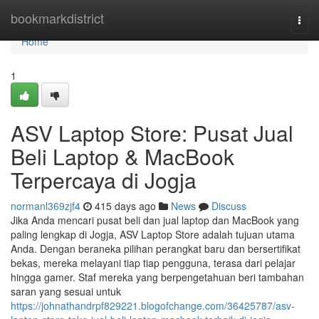
Home
bookmarkdistrict
Togg
navi
Home
1
ASV Laptop Store: Pusat Jual
Beli Laptop & MacBook
Terpercaya di Jogja
normanl369zjf4
415 days ago
News
Discuss
Jika Anda mencari pusat beli dan jual laptop dan MacBook yang
paling lengkap di Jogja, ASV Laptop Store adalah tujuan utama
Anda. Dengan beraneka pilihan perangkat baru dan bersertifikat
bekas, mereka melayani tiap tiap pengguna, terasa dari pelajar
hingga gamer. Staf mereka yang berpengetahuan beri tambahan
saran yang sesuai untuk
https://johnathandrpf829221.blogofchange.com/36425787/asv-