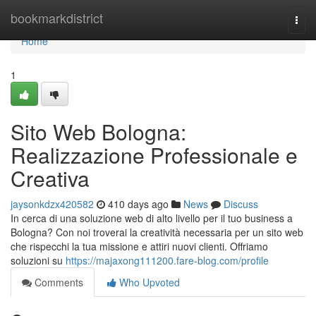
Home
bookmarkdistrict
Togg
navi
Home
1
Sito Web Bologna:
Realizzazione Professionale e
Creativa
jaysonkdzx420582
410 days ago
News
Discuss
In cerca di una soluzione web di alto livello per il tuo business a
Bologna? Con noi troverai la creatività necessaria per un sito web
che rispecchi la tua missione e attiri nuovi clienti. Offriamo
soluzioni su
https://majaxong111200.fare-blog.com/profile
Comments
Who Upvoted