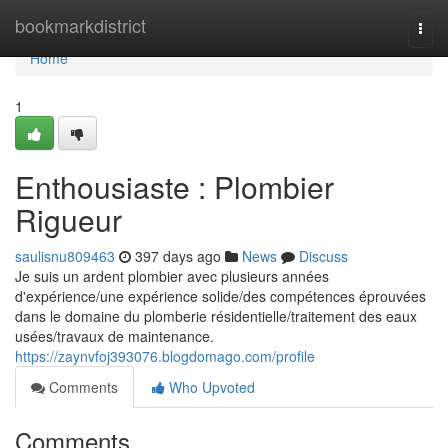
Home
bookmarkdistrict
Togg
navi
Home
1
Enthousiaste : Plombier
Rigueur
saulisnu809463
397 days ago
News
Discuss
Je suis un ardent plombier avec plusieurs années
d'expérience/une expérience solide/des compétences éprouvées
dans le domaine du plomberie résidentielle/traitement des eaux
usées/travaux de maintenance.
https://zaynvfoj393076.blogdomago.com/profile
Comments
Who Upvoted
Comments