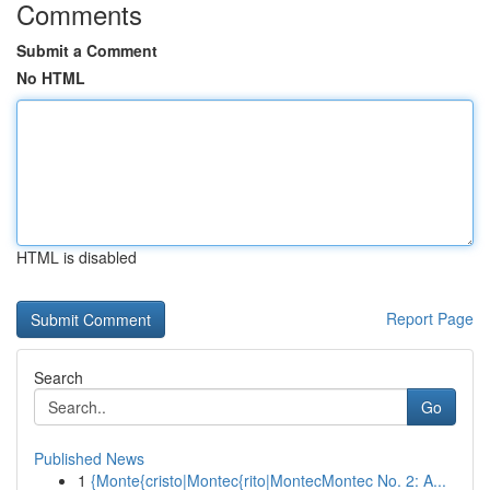
Comments
Submit a Comment
No HTML
HTML is disabled
Report Page
Search
Go
Published News
1
{Monte{cristo|Montec{rito|MontecMontec No. 2: A...