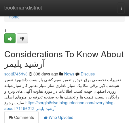
Home
bookmarkdistrict
Togg
navi
Home
1
Considerations To Know About
آرشید پلیمر
scottl745rtv3
398 days ago
News
Discuss
تعمیرات تخصصی برق خودرو تعمیر سیم کشی باز بست داشبورد تعمیر
شیشه بالابر برقی مکانیک سیار باطری ساز سیار تعمیر کار سیارشبانه
روزی اصفهان جهت کسب اطلاعات در مورد تفاوت آگهی های ویژه و
رایگان ، لیست قیمت ها و تخفیف ها به صفحه تعرفه در منوهای اصلی
سایت رجوع
https://sergio8sive.bloguetechno.com/everything-
about-آرشید-پلیمر-71156212
Comments
Who Upvoted