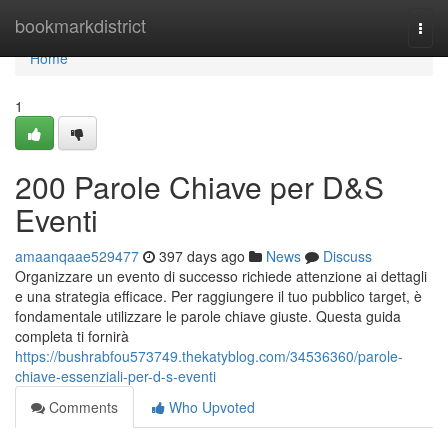
Home
bookmarkdistrict
Togg
navi
Home
1
200 Parole Chiave per D&S
Eventi
amaanqaae529477
397 days ago
News
Discuss
Organizzare un evento di successo richiede attenzione ai dettagli
e una strategia efficace. Per raggiungere il tuo pubblico target, è
fondamentale utilizzare le parole chiave giuste. Questa guida
completa ti fornirà
https://bushrabfou573749.thekatyblog.com/34536360/parole-
chiave-essenziali-per-d-s-eventi
Comments
Who Upvoted