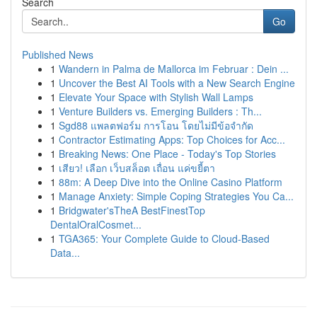
Search
Go
Published News
1
Wandern in Palma de Mallorca im Februar : Dein ...
1
Uncover the Best AI Tools with a New Search Engine
1
Elevate Your Space with Stylish Wall Lamps
1
Venture Builders vs. Emerging Builders : Th...
1
Sgd88 แพลตฟอร์ม การโอน โดยไม่มีข้อจำกัด
1
Contractor Estimating Apps: Top Choices for Acc...
1
Breaking News: One Place - Today's Top Stories
1
เสียว! เลือก เว็บสล็อต เถื่อน แค่ขยี้ตา
1
88m: A Deep Dive into the Online Casino Platform
1
Manage Anxiety: Simple Coping Strategies You Ca...
1
Bridgwater'sTheA BestFinestTop
DentalOralCosmet...
1
TGA365: Your Complete Guide to Cloud-Based
Data...