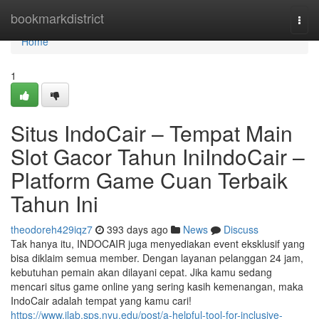
Home
bookmarkdistrict
Togg
navi
Home
1
Situs IndoCair – Tempat Main
Slot Gacor Tahun IniIndoCair –
Platform Game Cuan Terbaik
Tahun Ini
theodoreh429iqz7
393 days ago
News
Discuss
Tak hanya itu, INDOCAIR juga menyediakan event eksklusif yang
bisa diklaim semua member. Dengan layanan pelanggan 24 jam,
kebutuhan pemain akan dilayani cepat. Jika kamu sedang
mencari situs game online yang sering kasih kemenangan, maka
IndoCair adalah tempat yang kamu cari!
https://www.ilab.sps.nyu.edu/post/a-helpful-tool-for-inclusive-