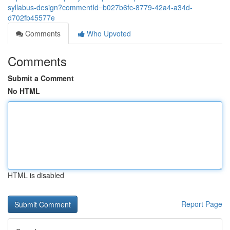
syllabus-design?commentId=b027b6fc-8779-42a4-a34d-
d702fb45577e
Comments
Who Upvoted
Comments
Submit a Comment
No HTML
HTML is disabled
Report Page