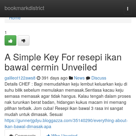
Home
bookmarkdistrict
Togg
navi
Home
1
A Simple Key For resepi ikan
bawal cermin Unveiled
galileot122aws8
391 days ago
News
Discuss
Details CHEF : Bagi memudahkan keju lembut keluarkan keju di
suhu bilik sebelum memulakan memasak.Sentiasa kacau keju
semasa memasak agar tidak hangus. Kalau tengah dalam proses
nak turunkan berat badan, hidangan kukus macam ini memang
pilihan terbaik. Jom cuba! Resepi ikan bawal 3 rasa ini sangat
mudah untuk dimasak. Sesuai
https://gunnerjgdyu.bloggazza.com/35140290/everything-about-
ikan-bawal-dimasak-apa
Comments
Who Upvoted