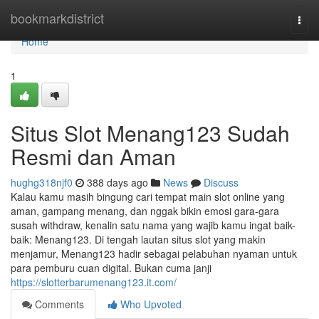
Home
bookmarkdistrict
Togg
navi
Home
1
Situs Slot Menang123 Sudah
Resmi dan Aman
hughg318njf0
388 days ago
News
Discuss
Kalau kamu masih bingung cari tempat main slot online yang
aman, gampang menang, dan nggak bikin emosi gara-gara
susah withdraw, kenalin satu nama yang wajib kamu ingat baik-
baik: Menang123. Di tengah lautan situs slot yang makin
menjamur, Menang123 hadir sebagai pelabuhan nyaman untuk
para pemburu cuan digital. Bukan cuma janji
https://slotterbarumenang123.it.com/
Comments
Who Upvoted