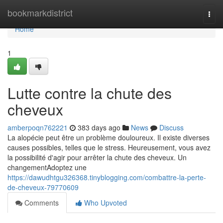
Home
bookmarkdistrict
Togg
navi
Home
1
Lutte contre la chute des
cheveux
amberpoqn762221
383 days ago
News
Discuss
La alopécie peut être un problème douloureux. Il existe diverses
causes possibles, telles que le stress. Heureusement, vous avez
la possibilité d'agir pour arrêter la chute des cheveux. Un
changementAdoptez une
https://dawudhtgu326368.tinyblogging.com/combattre-la-perte-
de-cheveux-79770609
Comments
Who Upvoted