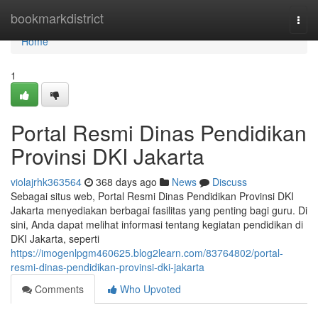
Home
bookmarkdistrict
Togg
navi
Home
1
Portal Resmi Dinas Pendidikan
Provinsi DKI Jakarta
violajrhk363564
368 days ago
News
Discuss
Sebagai situs web, Portal Resmi Dinas Pendidikan Provinsi DKI
Jakarta menyediakan berbagai fasilitas yang penting bagi guru. Di
sini, Anda dapat melihat informasi tentang kegiatan pendidikan di
DKI Jakarta, seperti
https://imogenlpgm460625.blog2learn.com/83764802/portal-
resmi-dinas-pendidikan-provinsi-dki-jakarta
Comments
Who Upvoted