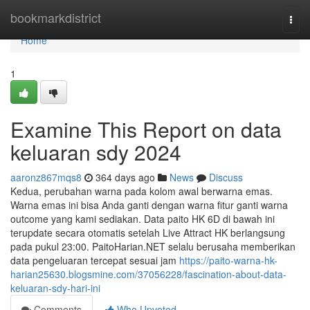
Home
bookmarkdistrict
Togg
navi
Home
1
Examine This Report on data
keluaran sdy 2024
aaronz867mqs8
364 days ago
News
Discuss
Kedua, perubahan warna pada kolom awal berwarna emas.
Warna emas ini bisa Anda ganti dengan warna fitur ganti warna
outcome yang kami sediakan. Data paito HK 6D di bawah ini
terupdate secara otomatis setelah Live Attract HK berlangsung
pada pukul 23:00. PaitoHarian.NET selalu berusaha memberikan
data pengeluaran tercepat sesuai jam
https://paito-warna-hk-
harian25630.blogsmine.com/37056228/fascination-about-data-
keluaran-sdy-hari-ini
Comments
Who Upvoted