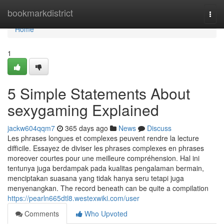
Home
bookmarkdistrict
Togg
navi
Home
1
5 Simple Statements About
sexygaming Explained
jackw604qqm7
365 days ago
News
Discuss
Les phrases longues et complexes peuvent rendre la lecture
difficile. Essayez de diviser les phrases complexes en phrases
moreover courtes pour une meilleure compréhension. Hal ini
tentunya juga berdampak pada kualitas pengalaman bermain,
menciptakan suasana yang tidak hanya seru tetapi juga
menyenangkan. The record beneath can be quite a compilation
https://pearln665dtl8.westexwiki.com/user
Comments
Who Upvoted