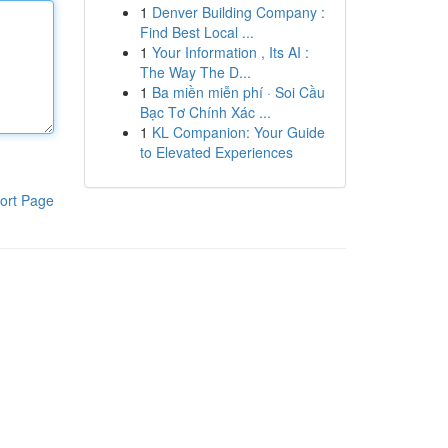
1
Denver Building Company :
Find Best Local ...
1
Your Information , Its AI :
The Way The D...
1
Ba miền miễn phí · Soi Cầu
Bạc Tơ Chính Xác ...
1
KL Companion: Your Guide
to Elevated Experiences
ort Page