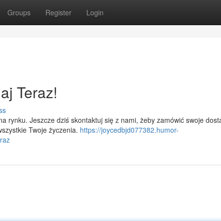
Groups
Register
Login
j Teraz!
ss
na rynku. Jeszcze dziś skontaktuj się z nami, żeby zamówić swoje dost
szystkie Twoje życzenia.
https://joycedbjd077382.humor-
raz