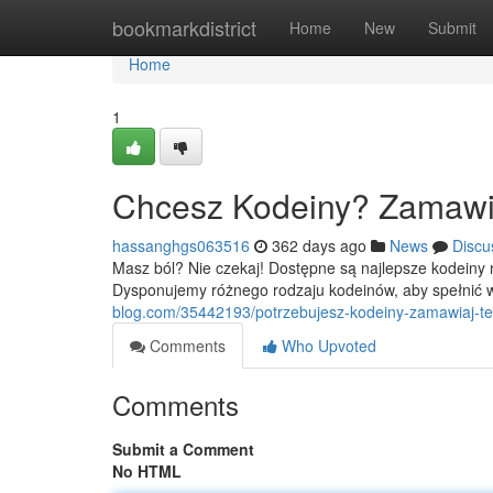
Home
bookmarkdistrict
Home
New
Submit
Home
1
Chcesz Kodeiny? Zamawia
hassanghgs063516
362 days ago
News
Discu
Masz ból? Nie czekaj! Dostępne są najlepsze kodeiny 
Dysponujemy różnego rodzaju kodeinów, aby spełnić w
blog.com/35442193/potrzebujesz-kodeiny-zamawiaj-te
Comments
Who Upvoted
Comments
Submit a Comment
No HTML