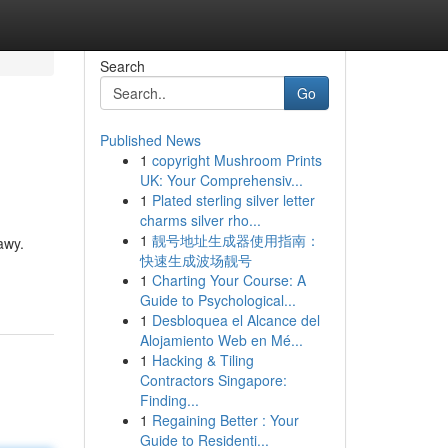
Search
Go
Published News
1
copyright Mushroom Prints
UK: Your Comprehensiv...
1
Plated sterling silver letter
charms silver rho...
1
靓号地址生成器使用指南：
awy.
快速生成波场靓号
1
Charting Your Course: A
Guide to Psychological...
1
Desbloquea el Alcance del
Alojamiento Web en Mé...
1
Hacking & Tiling
Contractors Singapore:
Finding...
1
Regaining Better : Your
Guide to Residenti...