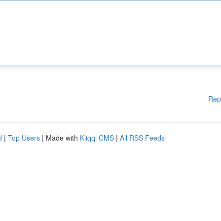
Rep
d
|
Top Users
| Made with
Kliqqi CMS
|
All RSS Feeds