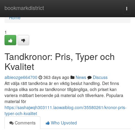
Home
bookmarkdistrict
Togg
navi
Home
1
Tandkronor: Pris, Typer och
Kvalitet
albieozge664700
363 days ago
News
Discuss
Att välja rätt tandkröna är en viktig beslut handling. Det finns
många olika sorts av tandkronor tillgängliga, och priset kan
variera mätbart beroende på material och tillverkare. Populara
material för
https://sashajwqh303111.laowaiblog.com/35580261/kronor-pris-
typer-och-kvalitet
Comments
Who Upvoted