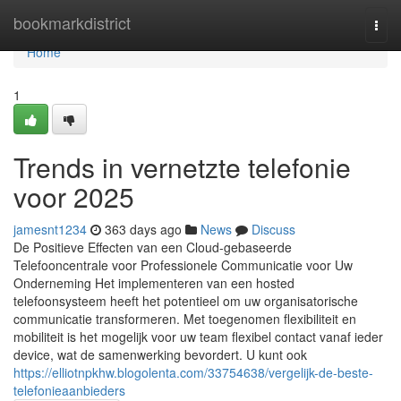
Home
bookmarkdistrict
Togg
navi
Home
1
Trends in vernetzte telefonie
voor 2025
jamesnt1234
363 days ago
News
Discuss
De Positieve Effecten van een Cloud-gebaseerde
Telefooncentrale voor Professionele Communicatie voor Uw
Onderneming Het implementeren van een hosted
telefoonsysteem heeft het potentieel om uw organisatorische
communicatie transformeren. Met toegenomen flexibiliteit en
mobiliteit is het mogelijk voor uw team flexibel contact vanaf ieder
device, wat de samenwerking bevordert. U kunt ook
https://elliotnpkhw.blogolenta.com/33754638/vergelijk-de-beste-
telefonieaanbieders