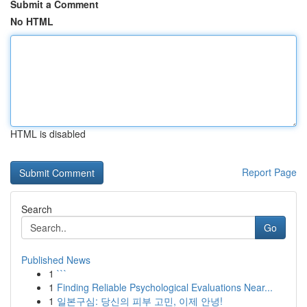
Submit a Comment
No HTML
HTML is disabled
Report Page
Search
Go
Published News
1
```
1
Finding Reliable Psychological Evaluations Near...
1
일본구심: 당신의 피부 고민, 이제 안녕!