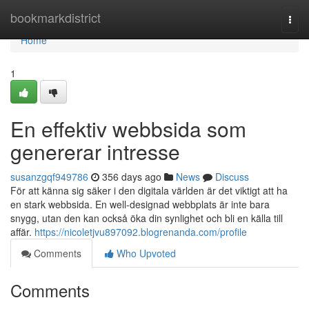
Home
bookmarkdistrict
Togg
navi
Home
1
En effektiv webbsida som
genererar intresse
susanzgqf949786
356 days ago
News
Discuss
För att känna sig säker i den digitala världen är det viktigt att ha
en stark webbsida. En well-designad webbplats är inte bara
snygg, utan den kan också öka din synlighet och bli en källa till
affär.
https://nicoletjvu897092.blogrenanda.com/profile
Comments
Who Upvoted
Comments