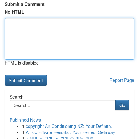
Submit a Comment
No HTML
HTML is disabled
Report Page
Search
Go
Published News
1
copyright Air Conditioning NZ: Your Definitiv...
1
A Top Private Resorts : Your Perfect Getaway
1
시알리스 구매: 신뢰할 수 있는 경로