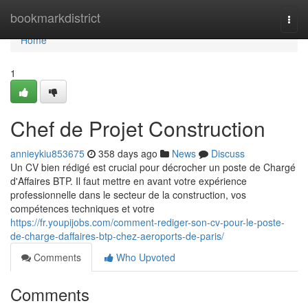
Home
bookmarkdistrict
Togg
navi
Home
1
Chef de Projet Construction
annieykiu853675
358 days ago
News
Discuss
Un CV bien rédigé est crucial pour décrocher un poste de Chargé
d'Affaires BTP. Il faut mettre en avant votre expérience
professionnelle dans le secteur de la construction, vos
compétences techniques et votre
https://fr.youpijobs.com/comment-rediger-son-cv-pour-le-poste-
de-charge-daffaires-btp-chez-aeroports-de-paris/
Comments
Who Upvoted
Comments