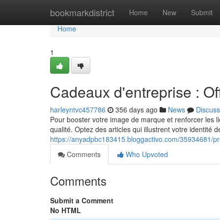
Home
bookmarkdistrict
Home
New
Submit
Home
1
Cadeaux d'entreprise : Off
harleyntvc457786
356 days ago
News
Discuss
Pour booster votre image de marque et renforcer les lie
qualité. Optez des articles qui illustrent votre identité
https://anyadpbc183415.bloggactivo.com/35934681/pr
Comments
Who Upvoted
Comments
Submit a Comment
No HTML