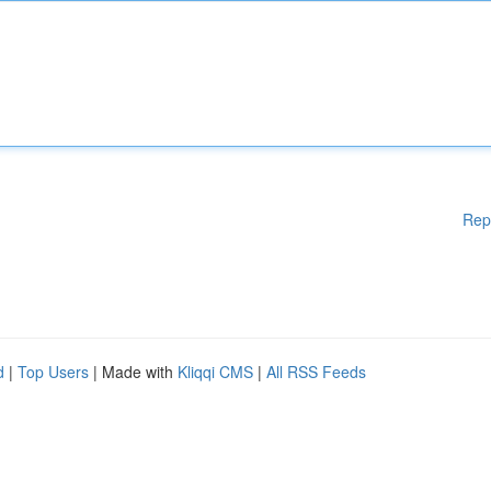
Rep
d
|
Top Users
| Made with
Kliqqi CMS
|
All RSS Feeds