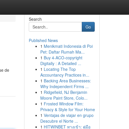
Search
Go
Published News
1
Menikmati Indonesia di Poi
Pet: Daftar Rumah Ma...
1
Buy 4-ACO-copyright
Digitally : A Detailed ...
1
Locating The Top
ise de
Accountancy Practices in...
1
Backing Area Businesses:
Why Independent Firms ...
1
Ridgefield, NJ Benjamin
Moore Paint Store, Colo...
1
Frosted Window Film:
Privacy & Style for Your Home
1
Ventajas de viajar en grupo
Descubre el Norte ...
1
HITWINBET ทางเข้า: คู่มือ