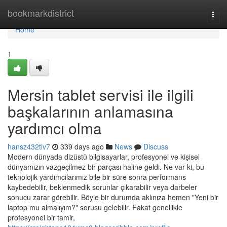
Home
bookmarkdistrict
Togg
navi
Home
1
Mersin tablet servisi ile ilgili
başkalarının anlamasına
yardımcı olma
hansz432tiv7
339 days ago
News
Discuss
Modern dünyada dizüstü bilgisayarlar, profesyonel ve kişisel
dünyamızın vazgeçilmez bir parçası haline geldi. Ne var ki, bu
teknolojik yardımcılarımız bile bir süre sonra performans
kaybedebilir, beklenmedik sorunlar çıkarabilir veya darbeler
sonucu zarar görebilir. Böyle bir durumda aklınıza hemen "Yeni bir
laptop mu almalıyım?" sorusu gelebilir. Fakat genellikle
profesyonel bir tamir,