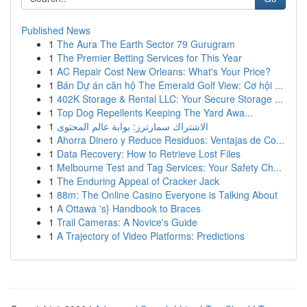
Published News
1
The Aura The Earth Sector 79 Gurugram
1
The Premier Betting Services for This Year
1
AC Repair Cost New Orleans: What's Your Price?
1
Bán Dự án căn hộ The Emerald Golf View: Cơ hội ...
1
402K Storage & Rental LLC: Your Secure Storage ...
1
Top Dog Repellents Keeping The Yard Awa...
1
الاشتراك سمارترز: بوابة عالم المحتوى
1
Ahorra Dinero y Reduce Residuos: Ventajas de Co...
1
Data Recovery: How to Retrieve Lost Files
1
Melbourne Test and Tag Services: Your Safety Ch...
1
The Enduring Appeal of Cracker Jack
1
88m: The Online Casino Everyone is Talking About
1
A Ottawa 's} Handbook to Braces
1
Trail Cameras: A Novice's Guide
1
A Trajectory of Video Platforms: Predictions