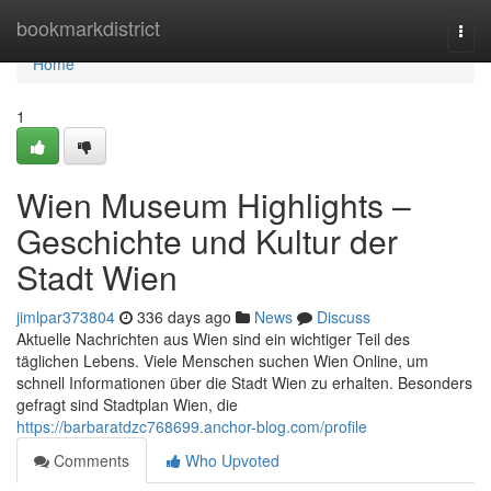
Home
bookmarkdistrict
Togg
navi
Home
1
Wien Museum Highlights –
Geschichte und Kultur der
Stadt Wien
jimlpar373804
336 days ago
News
Discuss
Aktuelle Nachrichten aus Wien sind ein wichtiger Teil des
täglichen Lebens. Viele Menschen suchen Wien Online, um
schnell Informationen über die Stadt Wien zu erhalten. Besonders
gefragt sind Stadtplan Wien, die
https://barbaratdzc768699.anchor-blog.com/profile
Comments
Who Upvoted