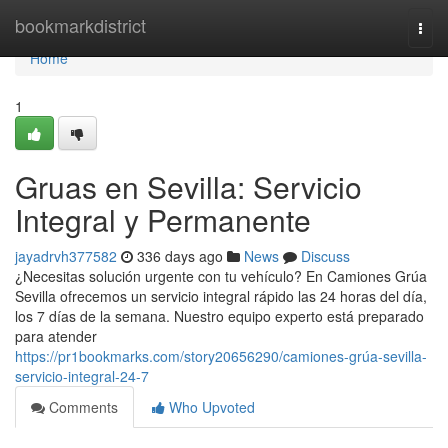
Home
bookmarkdistrict
Togg
navi
Home
1
Gruas en Sevilla: Servicio
Integral y Permanente
jayadrvh377582
336 days ago
News
Discuss
¿Necesitas solución urgente con tu vehículo? En Camiones Grúa
Sevilla ofrecemos un servicio integral rápido las 24 horas del día,
los 7 días de la semana. Nuestro equipo experto está preparado
para atender
https://pr1bookmarks.com/story20656290/camiones-grúa-sevilla-
servicio-integral-24-7
Comments
Who Upvoted