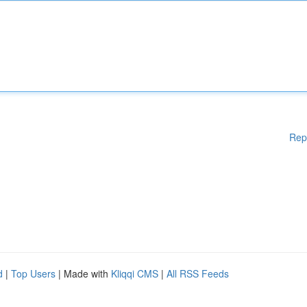
Rep
d
|
Top Users
| Made with
Kliqqi CMS
|
All RSS Feeds