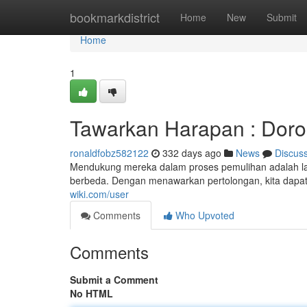
Home
bookmarkdistrict
Home
New
Submit
Home
1
Tawarkan Harapan : Doro
ronaldfobz582122
332 days ago
News
Discus
Mendukung mereka dalam proses pemulihan adalah lan
berbeda. Dengan menawarkan pertolongan, kita dapa
wiki.com/user
Comments
Who Upvoted
Comments
Submit a Comment
No HTML