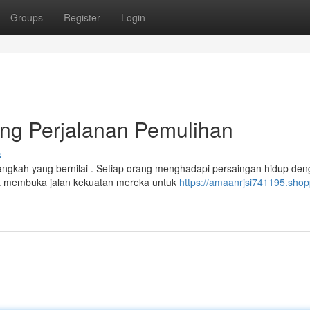
Groups
Register
Login
ng Perjalanan Pemulihan
s
gkah yang bernilai . Setiap orang menghadapi persaingan hidup den
t membuka jalan kekuatan mereka untuk
https://amaanrjsi741195.shop