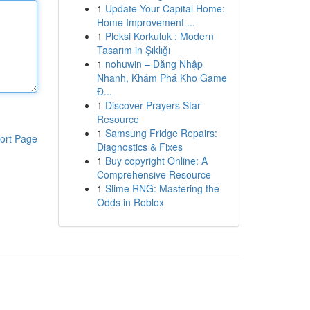
1
Update Your Capital Home:
Home Improvement ...
1
Pleksi Korkuluk : Modern
Tasarım in Şıklığı
1
nohuwin – Đăng Nhập
Nhanh, Khám Phá Kho Game
Đ...
1
Discover Prayers Star
Resource
1
Samsung Fridge Repairs:
ort Page
Diagnostics & Fixes
1
Buy copyright Online: A
Comprehensive Resource
1
Slime RNG: Mastering the
Odds in Roblox