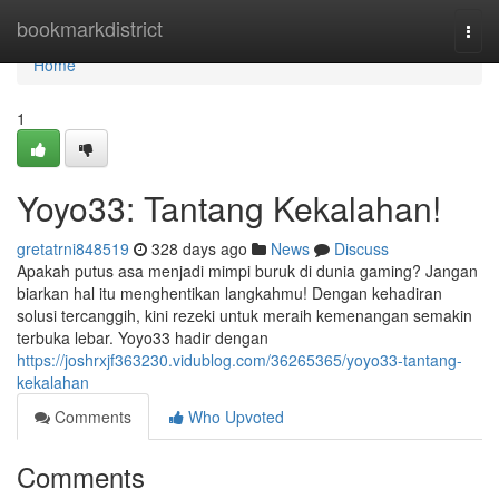
Home
bookmarkdistrict
Togg
navi
Home
1
Yoyo33: Tantang Kekalahan!
gretatrni848519
328 days ago
News
Discuss
Apakah putus asa menjadi mimpi buruk di dunia gaming? Jangan
biarkan hal itu menghentikan langkahmu! Dengan kehadiran
solusi tercanggih, kini rezeki untuk meraih kemenangan semakin
terbuka lebar. Yoyo33 hadir dengan
https://joshrxjf363230.vidublog.com/36265365/yoyo33-tantang-
kekalahan
Comments
Who Upvoted
Comments