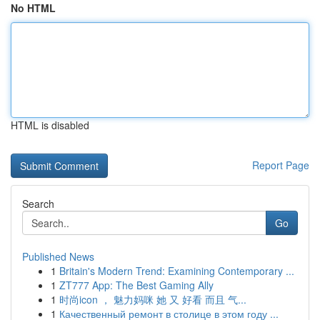
No HTML
HTML is disabled
Report Page
Search
Go
Published News
1
Britain's Modern Trend: Examining Contemporary ...
1
ZT777 App: The Best Gaming Ally
1
时尚icon ， 魅力妈咪 她 又 好看 而且 气...
1
Качественный ремонт в столице в этом году ...