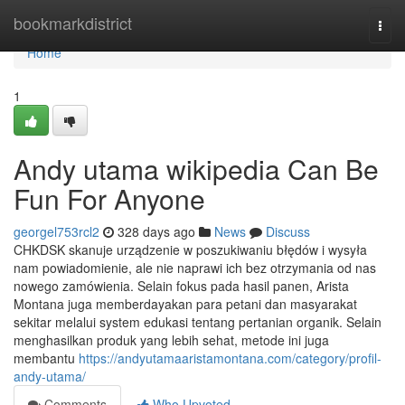
Home
bookmarkdistrict
Togg
navi
Home
1
Andy utama wikipedia Can Be
Fun For Anyone
georgel753rcl2
328 days ago
News
Discuss
CHKDSK skanuje urządzenie w poszukiwaniu błędów i wysyła
nam powiadomienie, ale nie naprawi ich bez otrzymania od nas
nowego zamówienia. Selain fokus pada hasil panen, Arista
Montana juga memberdayakan para petani dan masyarakat
sekitar melalui system edukasi tentang pertanian organik. Selain
menghasilkan produk yang lebih sehat, metode ini juga
membantu
https://andyutamaaristamontana.com/category/profil-
andy-utama/
Comments
Who Upvoted