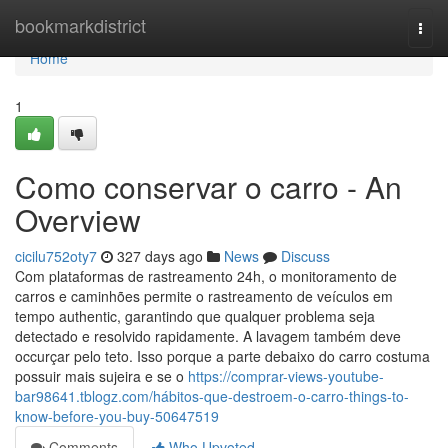
Home
bookmarkdistrict
Togg
navi
Home
1
Como conservar o carro - An
Overview
cicilu752oty7
327 days ago
News
Discuss
Com plataformas de rastreamento 24h, o monitoramento de
carros e caminhões permite o rastreamento de veículos em
tempo authentic, garantindo que qualquer problema seja
detectado e resolvido rapidamente. A lavagem também deve
occurçar pelo teto. Isso porque a parte debaixo do carro costuma
possuir mais sujeira e se o
https://comprar-views-youtube-
bar98641.tblogz.com/hábitos-que-destroem-o-carro-things-to-
know-before-you-buy-50647519
Comments
Who Upvoted