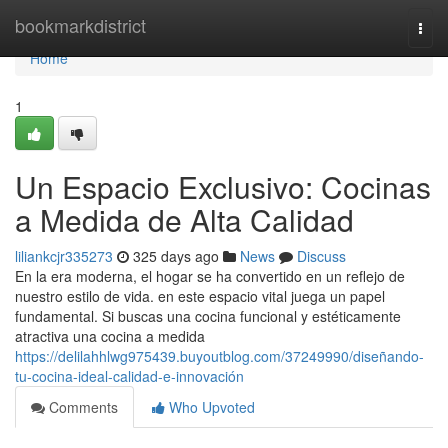
Home
bookmarkdistrict
Togg
navi
Home
1
Un Espacio Exclusivo: Cocinas
a Medida de Alta Calidad
liliankcjr335273
325 days ago
News
Discuss
En la era moderna, el hogar se ha convertido en un reflejo de
nuestro estilo de vida. en este espacio vital juega un papel
fundamental. Si buscas una cocina funcional y estéticamente
atractiva una cocina a medida
https://delilahhlwg975439.buyoutblog.com/37249990/diseñando-
tu-cocina-ideal-calidad-e-innovación
Comments
Who Upvoted