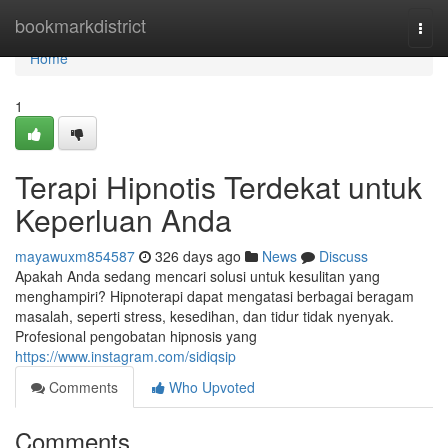
Home
bookmarkdistrict
Togg
navi
Home
1
Terapi Hipnotis Terdekat untuk
Keperluan Anda
mayawuxm854587
326 days ago
News
Discuss
Apakah Anda sedang mencari solusi untuk kesulitan yang
menghampiri? Hipnoterapi dapat mengatasi berbagai beragam
masalah, seperti stress, kesedihan, dan tidur tidak nyenyak.
Profesional pengobatan hipnosis yang
https://www.instagram.com/sidiqsip
Comments
Who Upvoted
Comments