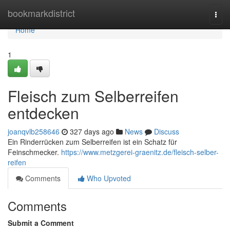
Home
bookmarkdistrict
Togg
navi
Home
1
Fleisch zum Selberreifen
entdecken
joanqvlb258646
327 days ago
News
Discuss
Ein Rinderrücken zum Selberreifen ist ein Schatz für
Feinschmecker.
https://www.metzgerei-graenitz.de/fleisch-selber-
reifen
Comments
Who Upvoted
Comments
Submit a Comment