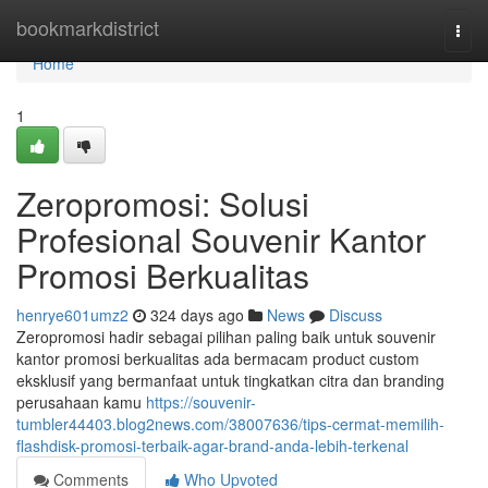
Home
bookmarkdistrict
Togg
navi
Home
1
Zeropromosi: Solusi
Profesional Souvenir Kantor
Promosi Berkualitas
henrye601umz2
324 days ago
News
Discuss
Zeropromosi hadir sebagai pilihan paling baik untuk souvenir
kantor promosi berkualitas ada bermacam product custom
eksklusif yang bermanfaat untuk tingkatkan citra dan branding
perusahaan kamu
https://souvenir-
tumbler44403.blog2news.com/38007636/tips-cermat-memilih-
flashdisk-promosi-terbaik-agar-brand-anda-lebih-terkenal
Comments
Who Upvoted