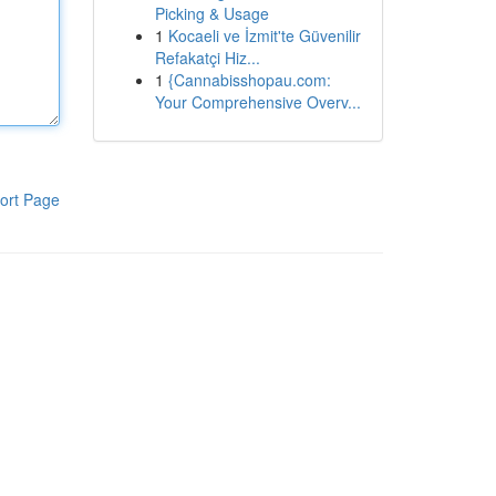
Picking & Usage
1
Kocaeli ve İzmit'te Güvenilir
Refakatçi Hiz...
1
{Cannabisshopau.com:
Your Comprehensive Overv...
ort Page