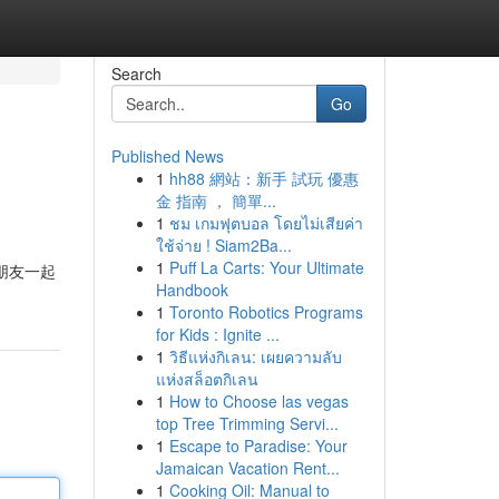
Search
Go
Published News
1
hh88 網站：新手 試玩 優惠
金 指南 ， 簡單...
1
ชม เกมฟุตบอล โดยไม่เสียค่า
ใช้จ่าย ! Siam2Ba...
1
Puff La Carts: Your Ultimate
朋友一起
Handbook
1
Toronto Robotics Programs
for Kids : Ignite ...
1
วิธีแห่งกิเลน: เผยความลับ
แห่งสล็อตกิเลน
1
How to Choose las vegas
top Tree Trimming Servi...
1
Escape to Paradise: Your
Jamaican Vacation Rent...
1
Cooking Oil: Manual to