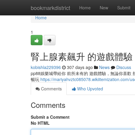
Home
bookmarkdistrict
Home
New
Submit
Home
1
腎上腺素飆升 的遊戲體驗
kobishla229396
307 days ago
News
Discuss
pp88娛樂城帶給你 前所未有的 遊戲體驗，無論你喜歡
暢玩
https://mariyahvztc085078.wikiitemization.com/us
Comments
Who Upvoted
Comments
Submit a Comment
No HTML