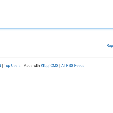
Rep
d
|
Top Users
| Made with
Kliqqi CMS
|
All RSS Feeds