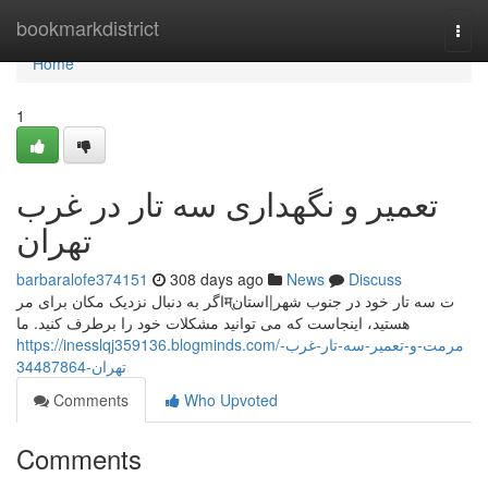
Home
bookmarkdistrict
Togg
navi
Home
1
تعمیر و نگهداری سه تار در غرب
تهران
barbaralofe374151
308 days ago
News
Discuss
اگر به دنبال نزدیک مکان برای مرम्ت سه تار خود در جنوب شهر|استان
هستید، اینجاست که می توانید مشکلات خود را برطرف کنید. ما
https://inesslqj359136.blogminds.com/مرمت-و-تعمیر-سه-تار-غرب-
تهران-34487864
Comments
Who Upvoted
Comments