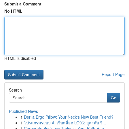
Submit a Comment
No HTML
HTML is disabled
Report Page
Search
Go
Published News
1
Derila Ergo Pillow: Your Neck's New Best Friend?
1
โปรแกรมระบบ AI เว็บสล็อต LG96: สูตรลับ วิ...
1
Corporate Business Trainer : Your Path Han...