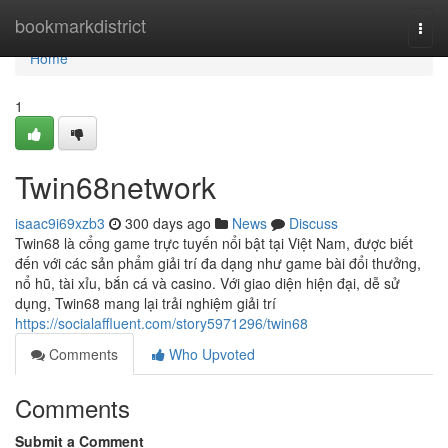
Home
bookmarkdistrict
Togg
navi
Home
1
Twin68network
isaac9i69xzb3
300 days ago
News
Discuss
Twin68 là cổng game trực tuyến nổi bật tại Việt Nam, được biết
đến với các sản phẩm giải trí đa dạng như game bài đổi thưởng,
nổ hũ, tài xỉu, bắn cá và casino. Với giao diện hiện đại, dễ sử
dụng, Twin68 mang lại trải nghiệm giải trí
https://socialaffluent.com/story5971296/twin68
Comments
Who Upvoted
Comments
Submit a Comment